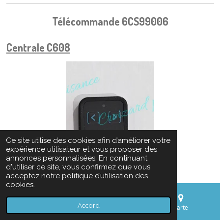
Télécommande 6CS99006
Centrale C608
Ce site utilise des cookies afin d’améliorer votre
expérience utilisateur et vous proposer des
annonces personnalisées. En continuant
d'utiliser ce site, vous confirmez que vous
acceptez notre politique d’utilisation des
cookies.
Accord
E-mail
Téléphone
Carte