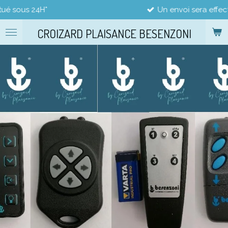
Un envoi sera effectué sous 48h*
Passer
au
CROIZARD PLAISANCE BESENZONI
contenu
principal