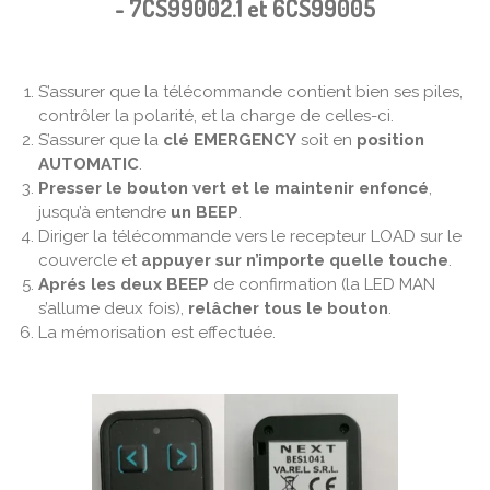
-
7CS99002.1 et 6CS99005
S’assurer que la télécommande contient bien ses piles,
contrôler la polarité, et la charge de celles-ci.
S’assurer que la
clé EMERGENCY
soit en
position
AUTOMATIC
.
Presser le bouton vert et le maintenir enfoncé
,
jusqu’à entendre
un BEEP
.
Diriger la télécommande vers le recepteur LOAD sur le
couvercle et
appuyer sur n’importe quelle touche
.
Aprés les deux BEEP
de confirmation (la LED MAN
s’allume deux fois),
relâcher tous le bouton
.
La mémorisation est effectuée.