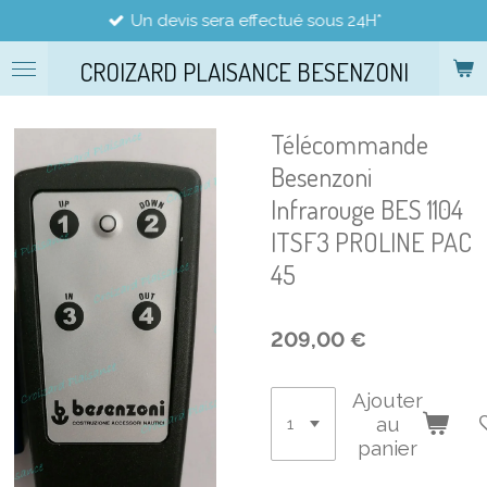
Un devis sera effectué sous 24H*
Passer
au
CROIZARD PLAISANCE BESENZONI
contenu
principal
Télécommande
Besenzoni
Infrarouge BES 1104
ITSF3 PROLINE PAC
45
209,00 €
Ajouter
au
panier