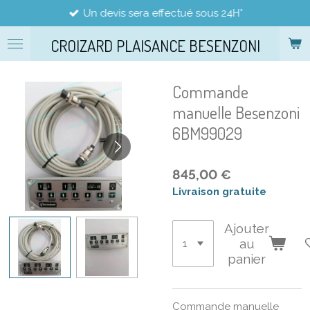
Un devis sera effectué sous 24H*
Passer
au
CROIZARD PLAISANCE BESENZONI
contenu
principal
Commande
manuelle Besenzoni
6BM99029
845,00 €
Livraison gratuite
Ajouter
au
panier
Commande manuelle