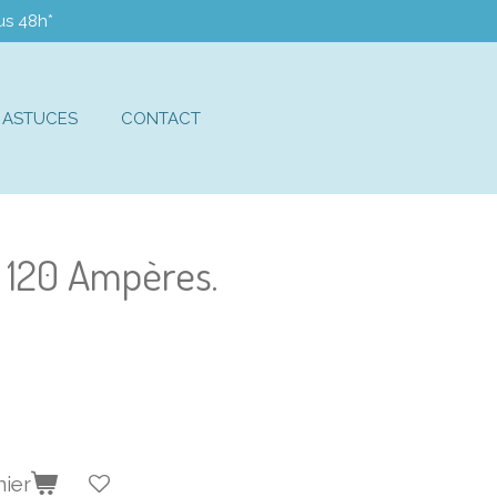
us 48h*
ASTUCES
CONTACT
s 120 Ampères.
nier