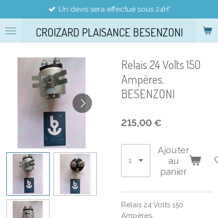
Un devis sera effectué sous 24H*
Passer
au
CROIZARD PLAISANCE BESENZONI
contenu
principal
Relais 24 Volts 150
Ampères.
BESENZONI
215,00 €
Ajouter
au
panier
Relais 24 Volts 150
Ampères.