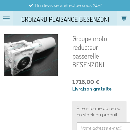
Un devis sera effectué sous 24H*
Passer
au
CROIZARD PLAISANCE BESENZONI
contenu
principal
Groupe moto
réducteur
passerelle
BESENZONI
1 716,00 €
Livraison gratuite
Être informé du retour
en stock du produit