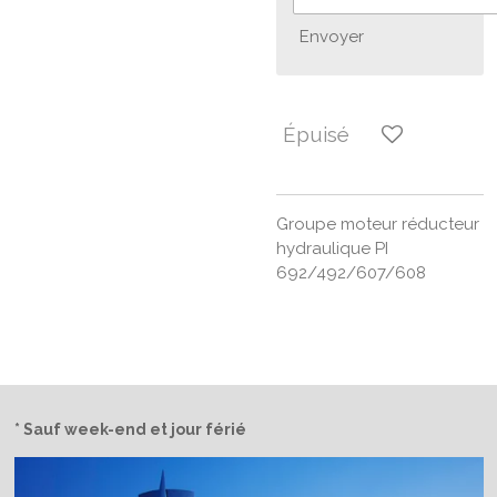
Envoyer
Épuisé
Groupe moteur réducteur
hydraulique PI
692/492/607/608
* Sauf week-end et jour férié