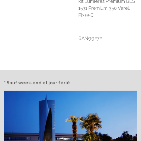
kit Lumières Premium BES
1531 Premium 350 Varel.
PI395C
6AN99272
* Sauf week-end et jour férié