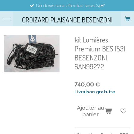
Un devis sera effectué sous 24H*
Passer
au
CROIZARD PLAISANCE BESENZONI
contenu
principal
kit Lumières
Premium BES 1531
BESENZONI
6AN99272
740,00 €
Livraison gratuite
Ajouter au
panier